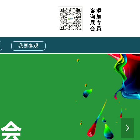
咨
添
询
加
展
专
会
员
我要参观
넲