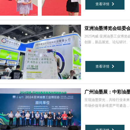
查看详情
낑
亚洲油墨博览会组委
2025鸿威·亚洲油墨工业博
创新，新品展览、论坛研讨、
备前瞻性的技术交流平台。
查看详情
낑
广州油墨展：中彩油
呈现油墨荣光，共绘行业未来
市场价值等多维度严苛遴选，
项。