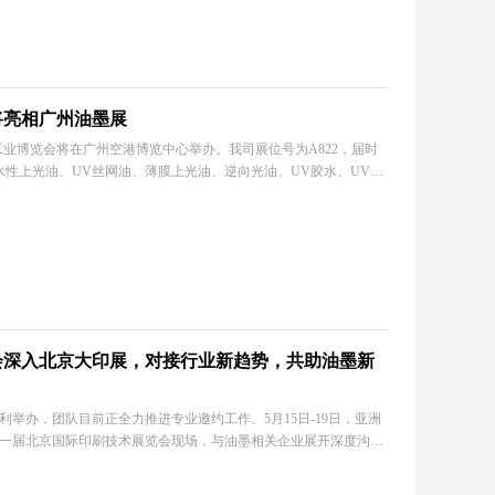
将亮相广州油墨展
洲油墨工业博览会将在广州空港博览中心举办。我司展位号为A822，届时
水性上光油、UV丝网油、薄膜上光油、逆向光油、UV胶水、UV油
会深入北京大印展，对接行业新趋势，共助油墨新
顺利举办，团队目前正全力推进专业邀约工作。5月15日-19日，亚洲
一届北京国际印刷技术展览会现场，与油墨相关企业展开深度沟通
源。