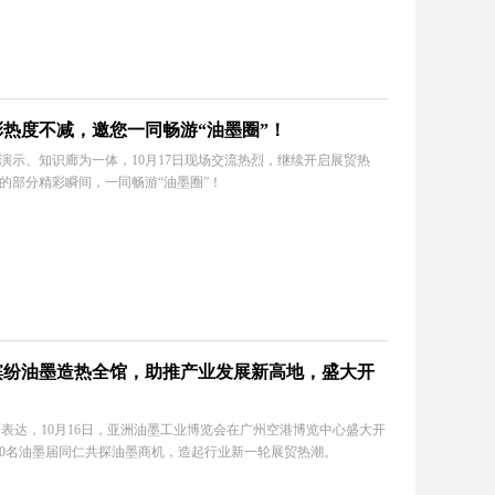
热度不减，邀您一同畅游“油墨圈”！
演示、知识廊为一体，10月17日现场交流热烈，继续开启展贸热
的部分精彩瞬间，一同畅游“油墨圈”！
缤纷油墨造热全馆，助推产业发展新高地，盛大开
题表达，10月16日，亚洲油墨工业博览会在广州空港博览中心盛大开
000名油墨届同仁共探油墨商机，造起行业新一轮展贸热潮。