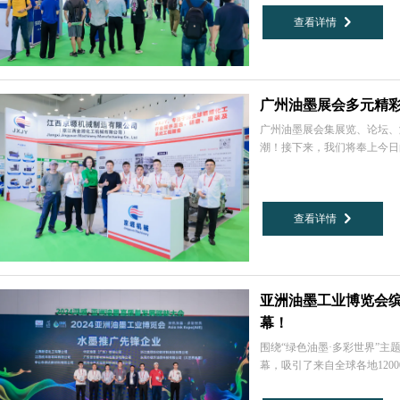
查看详情
낑
广州油墨展会多元精彩
广州油墨展会集展览、论坛、
潮！接下来，我们将奉上今日
查看详情
낑
亚洲油墨工业博览会
幕！
围绕“绿色油墨·多彩世界”主
幕，吸引了来自全球各地12