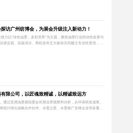
会探访广州纺博会，为展会升级注入新动力！
览会致力以“绿色油墨，多彩世界“为主题，聚焦油墨行业的绿色发展与
洽谈交易、实操演示、商机发布五大板块共同建立专业性更强，具
墨有限公司，以匠魂致精诚，以精诚致远方
。通过亚洲油墨展组委会长期业界观察和分析，从环保研发成果、
将统计得出战略合作伙伴、水墨之星、水墨推广先锋企业等多重奖