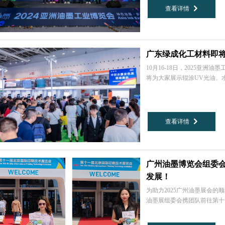
查看详情
낑
广东绿成化工材料即
10月16-18日，2025亚
将为大家展示辊涂UV光油、
墨等新优产品与服务。
查看详情
낑
广州油墨博览会组委
发展！
为助力2025广州油墨展会的
油墨展组委会携团队前往第十
洽谈，精准挖掘潜在采购商资